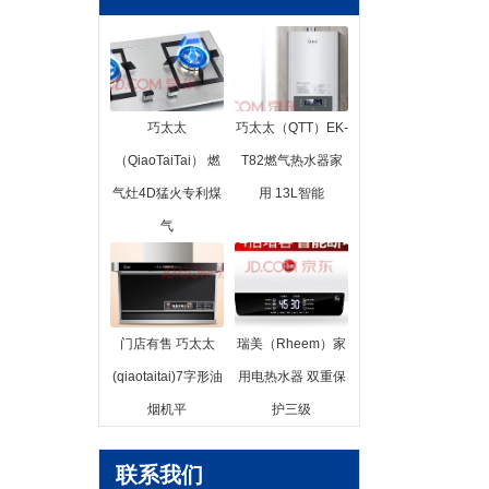
巧太太
巧太太（QTT）EK-
（QiaoTaiTai） 燃
T82燃气热水器家
气灶4D猛火专利煤
用 13L智能
气
门店有售 巧太太
瑞美（Rheem）家
(qiaotaitai)7字形油
用电热水器 双重保
烟机平
护三级
联系我们